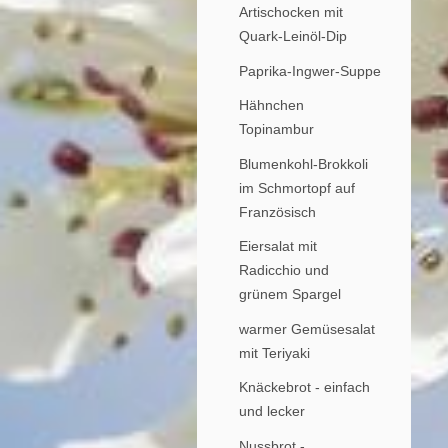
Artischocken mit
Quark-Leinöl-Dip
Paprika-Ingwer-Suppe
Hähnchen
Topinambur
Blumenkohl-Brokkoli
im Schmortopf auf
Französisch
Eiersalat mit
Radicchio und
grünem Spargel
warmer Gemüsesalat
mit Teriyaki
Knäckebrot - einfach
und lecker
Nussbrot -