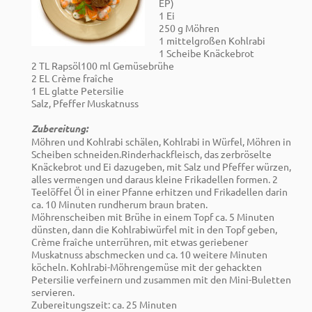
EP)
1 Ei
250 g Möhren
1 mittelgroßen Kohlrabi
1 Scheibe Knäckebrot
2 TL Rapsöl100 ml Gemüsebrühe
2 EL Crème fraîche
1 EL glatte Petersilie
Salz, Pfeffer Muskatnuss
Zubereitung:
Möhren und Kohlrabi schälen, Kohlrabi in Würfel, Möhren in
Scheiben schneiden.Rinderhackfleisch, das zerbröselte
Knäckebrot und Ei dazugeben, mit Salz und Pfeffer würzen,
alles vermengen und daraus kleine Frikadellen formen. 2
Teelöffel Öl in einer Pfanne erhitzen und Frikadellen darin
ca. 10 Minuten rundherum braun braten.
Möhrenscheiben mit Brühe in einem Topf ca. 5 Minuten
dünsten, dann die Kohlrabiwürfel mit in den Topf geben,
Crème fraîche unterrühren, mit etwas geriebener
Muskatnuss abschmecken und ca. 10 weitere Minuten
köcheln. Kohlrabi-Möhrengemüse mit der gehackten
Petersilie verfeinern und zusammen mit den Mini-Buletten
servieren.
Zubereitungszeit: ca. 25 Minuten