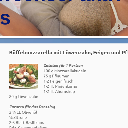
is
Büffelmozzarella mit Löwenzahn, Feigen und P
Zutaten für 1 Portion
100 g Mozzarellakugeln
75 g Pflaumen
1-2 Feigen frisch
1-2 TL Pinienkerne
1-2 TL Ahornsirup
80 g Löwenzahn
Zutaten für das Dressing
2 ½ EL Olivenöl
½ Zitrone
2-3 Blatt Basilikum.
Salz, Cayennepfeffer