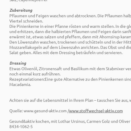
Zubereitung
Pflaumen und Feigen waschen und abtrocknen. Die Pflaumen halbi
Viertel schneiden.
Die Pinienkerne in einer Pfanne rösten und warm stellen. In die 
und erhitzen, dann die halbierten Pflaumen und Feigen darin sanft
erwärmt ist, etwas salzen und pfeffern, dann mit Ahornsirup karam
Den Löwenzahn waschen, trockenen und schütteln und in der Mitte
Mozzarellakugeln auf dem Löwenzahn anrichten. Das Obst und die
Salat geben. Alles mit dem Dressing beträufeln und servieren.
Dressing
Etwas Olivenöl, Zitronensaft und Basilikum mit dem Stabmixer ve
noch einmal kurz aufrühren.
Rezeptvariationen:Eine gute Alternative zu den Pinienkernen si
Macadamia.
Achten sie auf die Lebensmittel in Ihrem Plan – tauschen Sie aus, 
Quelle: www.gesund-aktiv.com /
www.stoffwechsel-aktiv.com
Gesund&aktiv kochen, mit Lothar Ursinus, Carmen Golz und Oliver 
8434-1062-5