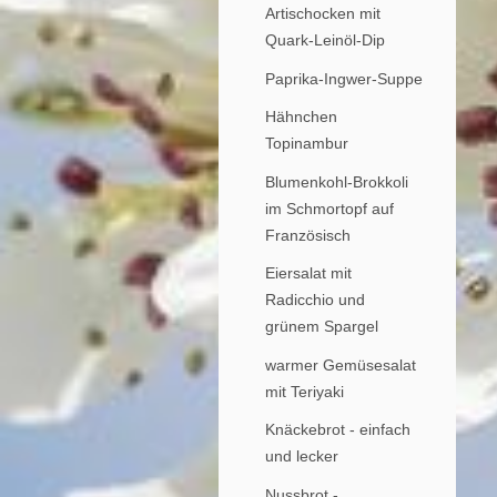
Artischocken mit
Quark-Leinöl-Dip
Paprika-Ingwer-Suppe
Hähnchen
Topinambur
Blumenkohl-Brokkoli
im Schmortopf auf
Französisch
Eiersalat mit
Radicchio und
grünem Spargel
warmer Gemüsesalat
mit Teriyaki
Knäckebrot - einfach
und lecker
Nussbrot -